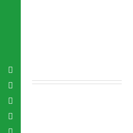




