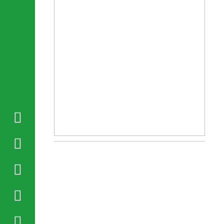




