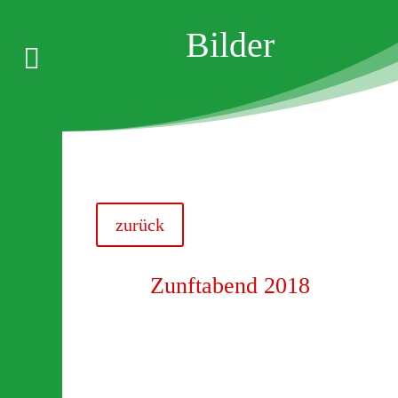
Bilder

zurück
Zunftabend 2018