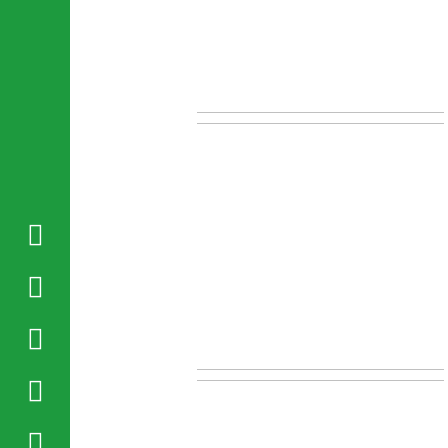




