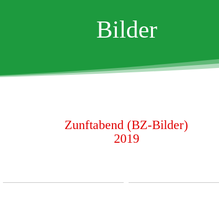
Bilder
Zunftabend (BZ-Bilder)
2019