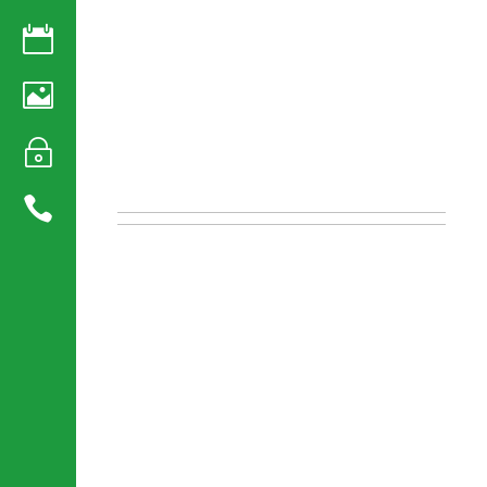


~
