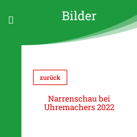
Bilder

zurück
Narrenschau bei
Uhremachers 2022