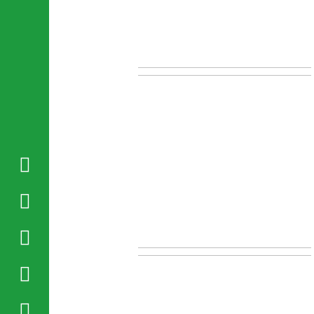




