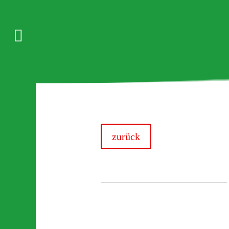

zurück