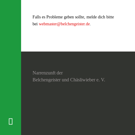
Falls es Probleme geben sollte, melde dich bitte
bei
webmaster@belchengeister.de
.
Narrenzunft der
Belchengeister und Chäsliwieber e. V.
..........